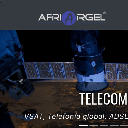
";
Previous
SECTOR
Maquinaria industrial, materias
indus