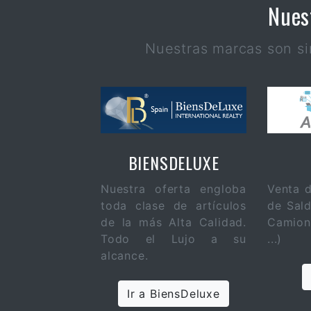
Nues
Nuestras marcas son s
BIENSDELUXE
Nuestra oferta engloba
Venta d
toda clase de artículos
de Sald
de la más Alta Calidad.
Camion
Todo el Lujo a su
...)
alcance.
Ir a BiensDeluxe